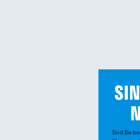
SIN
N
Sind Sie b