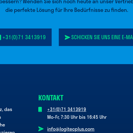
rbessern? Wenden Sie sich noch heute an unser Vertri
die perfekte Lösung für Ihre Bedürfnisse zu finden.
+31(0)71 3413919
SCHICKEN SIE UNS EINE E-MA
KONTAKT
z, das
+31(0)71 3413919
n
Mo-Fr, 7:30 Uhr bis 16:45 Uhr
che
info@logitecplus.com
uzieren.