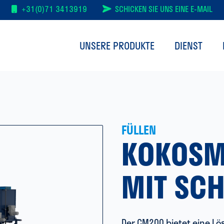
+31(0)71 3413919
SCHICKEN SIE UNS EINE E-MAIL
UNSERE PRODUKTE
DIENST
FÜLLEN
KOKOSM
MIT SC
Der CM200 bietet eine L