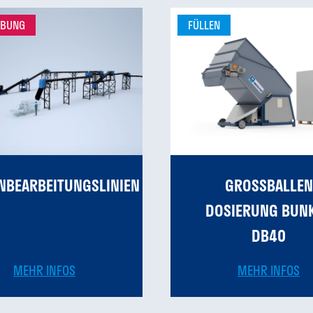
ABUNG
FÜLLEN
NBEARBEITUNGSLINIEN
GROSSBALLEN D
OSIERUNG BUNKE
B40
MEHR INFOS
MEHR INFOS