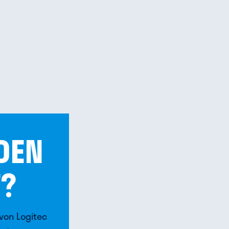
 DEN
T?
von Logitec