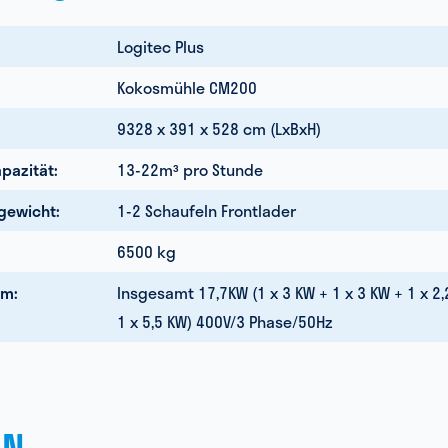
Logitec Plus
Kokosmühle CM200
9328 x 391 x 528 cm (LxBxH)
pazität:
13-22m³ pro Stunde
gewicht:
1-2 Schaufeln Frontlader
6500 kg
om:
Insgesamt 17,7KW (1 x 3 KW + 1 x 3 KW + 1 x 2,
1 x 5,5 KW) 400V/3 Phase/50Hz
EN