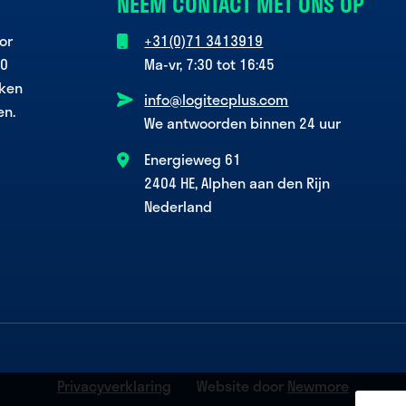
NEEM CONTACT MET ONS OP
or
+31(0)71 3413919
00
Ma-vr, 7:30 tot 16:45
jken
info@logitecplus.com
en.
We antwoorden binnen 24 uur
Energieweg 61
2404 HE, Alphen aan den Rijn
Nederland
Privacyverklaring
Website door
Newmore