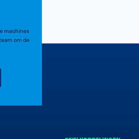
de machines
pteam om de