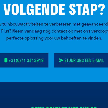
VOLGENDE STAP?
w tuinbouwactiviteiten te verbeteren met geavanceer
c Plus? Neem vandaag nog contact op met ons verkoo
perfecte oplossing voor uw behoeften te vinden.
+31(0)71 3413919
STUUR ONS EEN E-MAIL