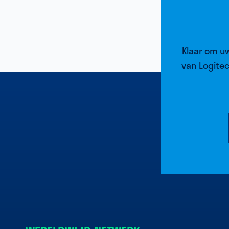
Klaar om u
van Logite