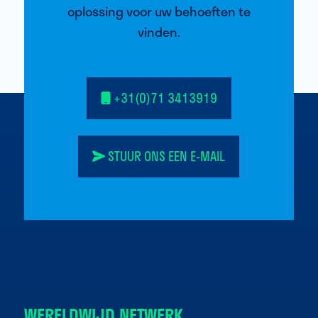
oplossing voor uw behoeften te
vinden.
+31(0)71 3413919
STUUR ONS EEN E-MAIL
WERELDWIJD NETWERK