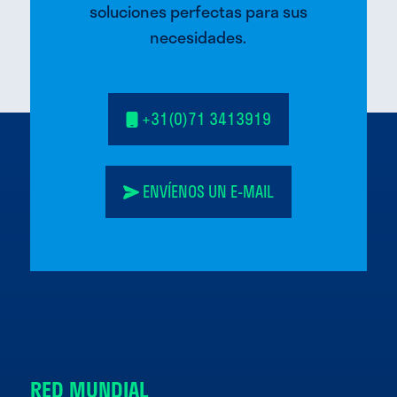
soluciones perfectas para sus
necesidades.
+31(0)71 3413919
ENVÍENOS UN E-MAIL
RED MUNDIAL