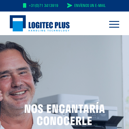
+31(0)71 3413919
ENVÍENOS UN E-MAIL
NOS ENCANTARÍA
CONOCERLE