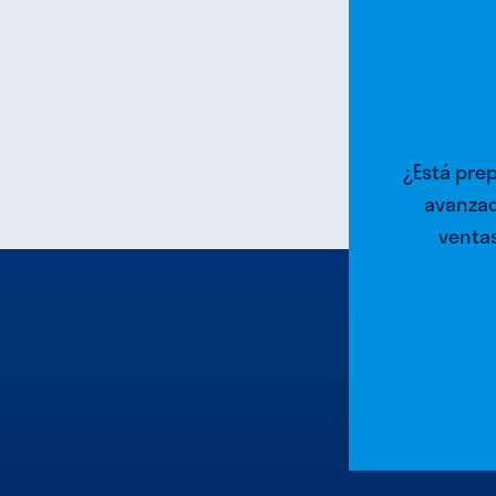
¿Está pre
avanzad
ventas