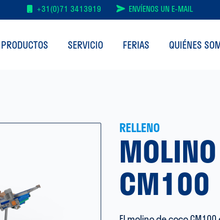
+31(0)71 3413919
ENVÍENOS UN E-MAIL
 PRODUCTOS
SERVICIO
FERIAS
QUIÉNES SO
RELLENO
MOLINO
CM100
El molino de coco CM100 