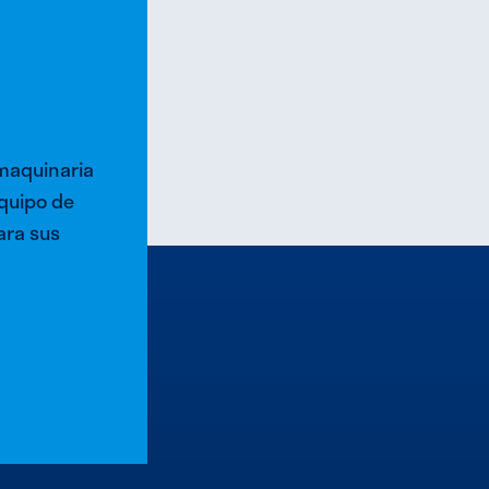
 maquinaria
quipo de
ara sus