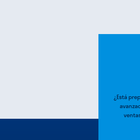
¿Está pre
avanzad
ventas