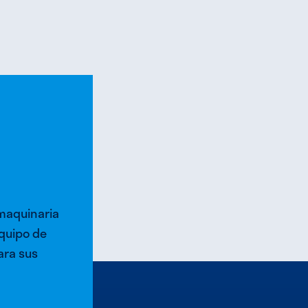
 maquinaria
quipo de
ara sus