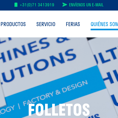
+31(0)71 3413919
ENVÍENOS UN E-MAIL
 PRODUCTOS
SERVICIO
FERIAS
QUIÉNES SO
FOLLETOS