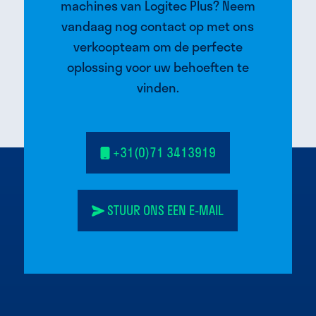
machines van Logitec Plus? Neem
vandaag nog contact op met ons
verkoopteam om de perfecte
oplossing voor uw behoeften te
vinden.
+31(0)71 3413919
STUUR ONS EEN E-MAIL